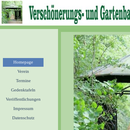
Direkt zum Seiteninhalt
Menü überspringen
Homepage
Verein
Termine
Gedenktafeln
Veröffentlichungen
Impressum
Datenschutz